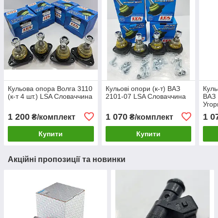
Кульова опора Волга 3110
Кульові опори (к-т) ВАЗ
Куль
(к-т 4 шт.) LSA Словаччина
2101-07 LSA Словаччина
ВАЗ 
Уго
1 200
1 070
1 0
₴/комплект
₴/комплект
Купити
Купити
Акційні пропозиції та новинки