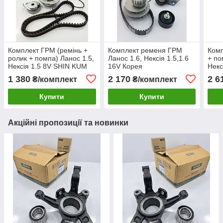
Комплект ГРМ (ремінь +
Комплект ременя ГРМ
Комп
ролик + помпа) Ланос 1.5,
Ланос 1.6, Нексія 1.5,1.6
+ по
Нексія 1.5 8V SHIN KUM
16V Корея
Некс
Корея
1 380
2 170
2 6
₴/комплект
₴/комплект
Купити
Купити
Акційні пропозиції та новинки