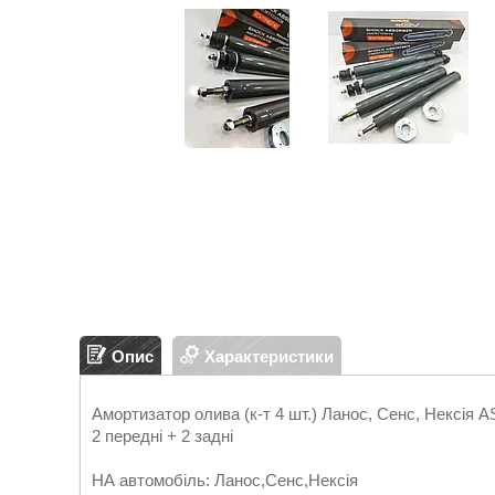
Опис
Характеристики
Амортизатор олива (к-т 4 шт.) Ланос, Сенс, Нексія
2 передні + 2 задні
НА автомобіль: Ланос,Сенс,Нексія