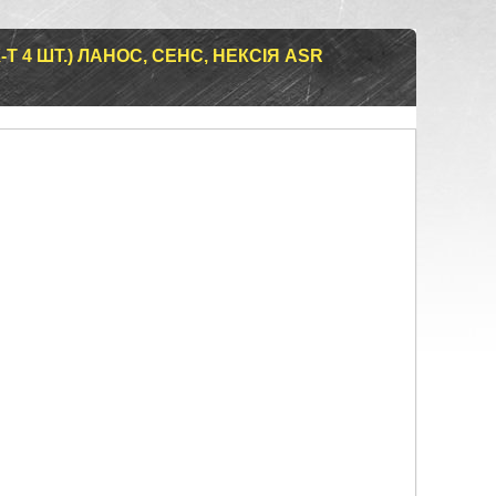
Т 4 ШТ.) ЛАНОС, СЕНС, НЕКСІЯ ASR