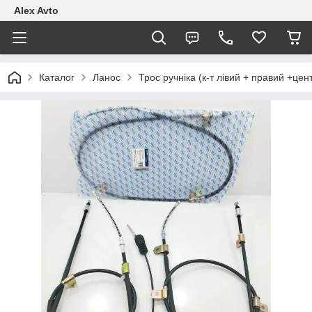
Alex Avto
Каталог
Ланос
Трос ручніка (к-т лівий + правий +ц