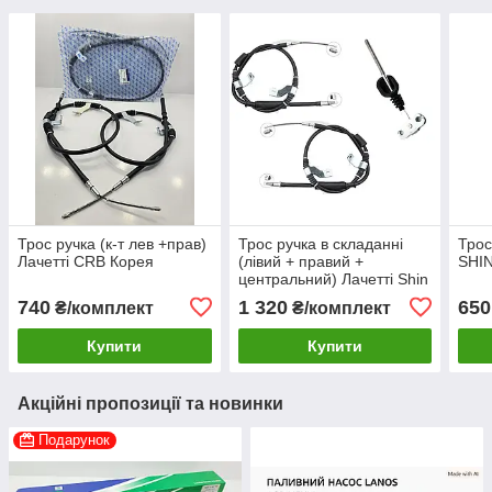
Трос ручка (к-т лев +прав)
Трос ручка в складанні
Трос
Лачетті CRB Корея
(лівий + правий +
SHI
центральний) Лачетті Shin
Kum Корея
740
1 320
650
₴/комплект
₴/комплект
Купити
Купити
Акційні пропозиції та новинки
Подарунок