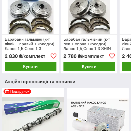
Барабани гальмівні (к-т
Барабан гальмівний (к-т
Бара
лівий + правий + колодки)
лев + оправ +колодки)
ліви
Ланос 1,5,Сенс 1.3
Ланос 1,5,Сенс 1.3 SHIN
Лано
KOREASTAR Корея
KUM Корея
KOR
2 830
2 780
2 4
₴/комплект
₴/комплект
Купити
Купити
Акційні пропозиції та новинки
Подарунок