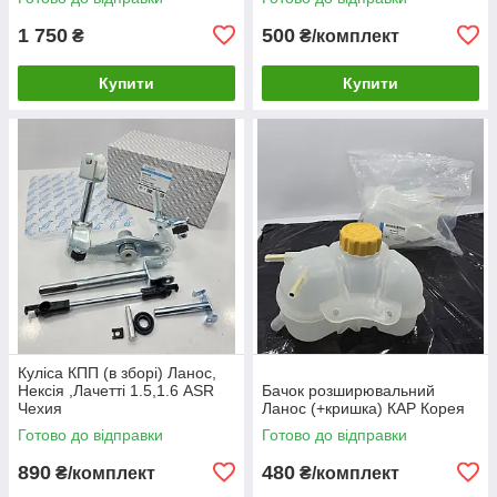
1 750
500
₴
₴/комплект
Купити
Купити
Куліса КПП (в зборі) Ланос,
Нексія ,Лачетті 1.5,1.6 ASR
Бачок розширювальний
Чехия
Ланос (+кришка) КАР Корея
Готово до відправки
Готово до відправки
890
480
₴/комплект
₴/комплект