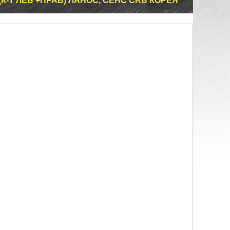
К-Т ЛЕВ +ПРАВ) ЛАНОС, СЕНС CRB КОРЕЯ