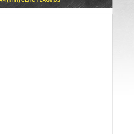
АЧ (КПП) СЕНС FLAGMUS