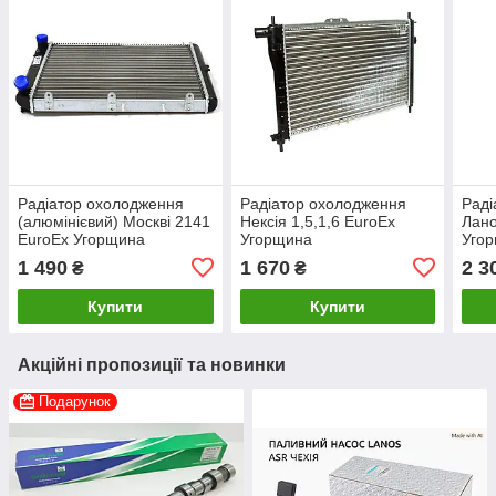
Радіатор охолодження
Радіатор охолодження
Раді
(алюмінієвий) Москві 2141
Нексія 1,5,1,6 EuroEx
Лано
EuroEx Угорщина
Угорщина
Уго
1 490
1 670
2 3
₴
₴
Купити
Купити
Акційні пропозиції та новинки
Подарунок