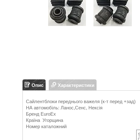
Опис
Характеристики
Сайлентблоки переднього важеля (к-т перед +зад)
НА автомобіль: Ланос,Сенс, Нексія
Бренд EuroEx
Країна Угорщина
Номер каталожний