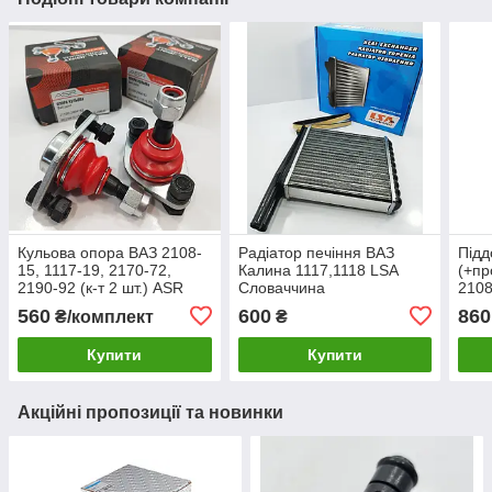
Кульова опора ВАЗ 2108-
Радіатор печіння ВАЗ
Підд
15, 1117-19, 2170-72,
Калина 1117,1118 LSA
(+пр
2190-92 (к-т 2 шт.) ASR
Словаччина
2108
Чехія
2172
560
600
860
₴/комплект
₴
Чех
Купити
Купити
Акційні пропозиції та новинки