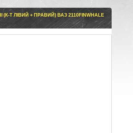
(К-Т ЛІВИЙ + ПРАВИЙ) ВАЗ 2110FINWHALE