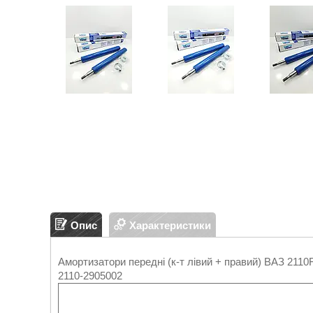
Опис
Характеристики
Амортизатори передні (к-т лівий + правий) ВАЗ 2110
2110-2905002