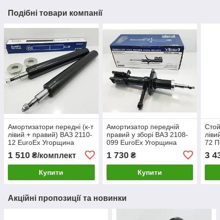
Подібні товари компанії
Амортизатори передні (к-т
Амортизатор передній
Стой
лівий + правий) ВАЗ 2110-
правий у зборі ВАЗ 2108-
ліви
12 EuroEx Угорщина
099 EuroEx Угорщина
72 П
Уго
1 510
1 730
3 4
₴/комплект
₴
Купити
Купити
Акційні пропозиції та новинки