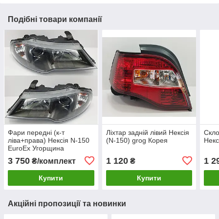
Подібні товари компанії
Фари передні (к-т
Ліхтар задній лівий Нексія
Скло
ліва+права) Нексія N-150
(N-150) grog Корея
Нек
EuroEx Угорщина
3 750
1 120
1 2
₴/комплект
₴
Купити
Купити
Акційні пропозиції та новинки