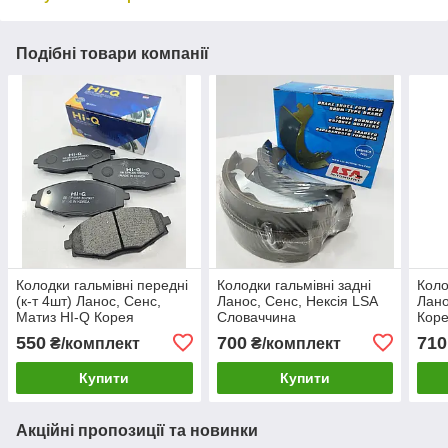
Подібні товари компанії
Колодки гальмівні передні
Колодки гальмівні задні
Коло
(к-т 4шт) Ланос, Сенс,
Ланос, Сенс, Нексія LSA
Лано
Матиз HI-Q Корея
Словаччина
Кор
550
700
710
₴/комплект
₴/комплект
Купити
Купити
Акційні пропозиції та новинки