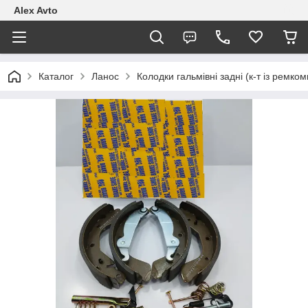
Alex Avto
Каталог
Ланос
Колодки гальмівні задні (к-т із рем