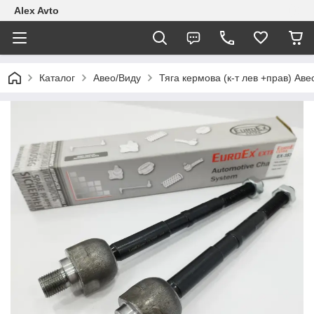
Alex Avto
Каталог
Авео/Виду
Тяга кермова (к-т лев +прав) Ав