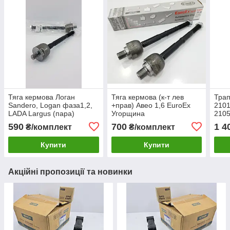
Тяга кермова Логан
Тяга кермова (к-т лев
Трап
Sandero, Logan фаза1,2,
+прав) Авео 1,6 EuroEx
2101
LADA Largus (пара)
Угорщина
2105
EuroEx Угорщина
тяги
590
700
1 4
₴/комплект
₴/комплект
Купити
Купити
Акційні пропозиції та новинки