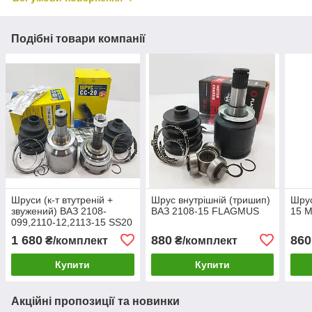
Подібні товари компанії
Шруси (к-т втутреній +
Шрус внутрішній (тришип)
Шрус
звужений) ВАЗ 2108-
ВАЗ 2108-15 FLAGMUS
15 Me
099,2110-12,2113-15 SS20
1 680
880
860
₴/комплект
₴/комплект
Купити
Купити
Акційні пропозиції та новинки