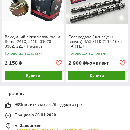
Вакуумний підсилювач гальм
Распредвал ( к-т впуск+
Волга 2410, 3110, 31029,
випуск) ВАЗ 2110-2112 16кл.
3302, 2217 Flagmus
FARTEK
Готово до відправки
Готово до відправки
2 150
2 900
₴
₴/комплект
Купити
Купити
Про нас
99% позитивних з 676 відгуків за рік
Працює з 26.01.2020
м. Запоріжжя
Героев Сталинграда 15, Запоріжжя, Україна