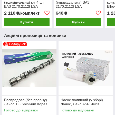
(індивідуальна) к-т 4 шт
(індивідуальна) ВАЗ
конт
ВАЗ 2170,2112I LSA
2170,2112I LSA
Elho
Словаччина
Словаччина
2 110
640
1 2
₴/комплект
₴
Купити
Купити
Акційні пропозиції та новинки
Подарунок
Распредвал (без прорізу)
Насос паливний (у зборі)
Ланос 1.5 ShinKum Корея
Ланос, Сенс ASR Чехія
Готово до відправки
Готово до відправки