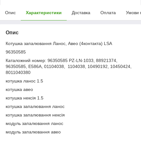
Опис
Характеристики
Доставка
Оплата
Умови 
Опис
Котушка запалювання Ланос, Авео (4контакта) LSA
96350585
Каталожний номер: 96350585 PZ-LN-1033, 88921374,
96350585, E586A, 01104038, 1104038, 10490192, 10450424,
8011040380
котушка ланос 1.5
котушка авео
котушка нексія 1.5
котушка запалювання ланос
котушка запалювання нексія
модуль запалювання ланос
модуль запалювання авео