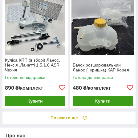
Куліса КПП (в зборі) Ланос,
Нексія ,Лачетті 1.5,1.6 ASR
Бачок розширювальний
Чехия
Ланос (+кришка) КАР Корея
Готово до відправки
Готово до відправки
890
480
₴/комплект
₴/комплект
Купити
Купити
Показати ще
Про нас