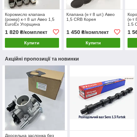
Коромисло клапана
Клапана (к-т 8 шт.) Авео
Коро
(рокер) к-т 8 шт Авео 1,5
1,5 CRB Корея
(к-т
EuroEx Угорщина
1.5 
1 820
1 450
1 5
₴/комплект
₴/комплект
Купити
Купити
Акційні пропозиції та новинки
Дросельна заслонка без