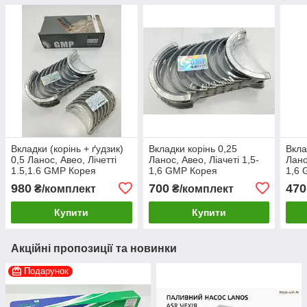
Вкладки (корінь + ґудзик)
Вкладки корінь 0,25
Вкла
0,5 Ланос, Авео, Лічетті
Ланос, Авео, Ліачеті 1,5-
Лано
1.5,1.6 GMP Корея
1,6 GMP Корея
1,6
980
700
470
₴/комплект
₴/комплект
Купити
Купити
Акційні пропозиції та новинки
Подарунок