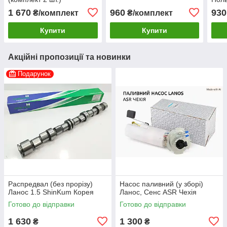
FLAGMUS Чехія
1 670
960
930
₴/комплект
₴/комплект
Купити
Купити
Акційні пропозиції та новинки
Подарунок
Распредвал (без прорізу)
Насос паливний (у зборі)
Ланос 1.5 ShinKum Корея
Ланос, Сенс ASR Чехія
Готово до відправки
Готово до відправки
1 630
1 300
₴
₴