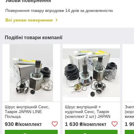
Умови повернення
Повернення товару впродовж 14 днів за домовленістю
Всі умови повернення
Подібні товари компанії
Шрус внутрішній Сенс,
Шрус внутрішній +
Зчеп
Таврія JAPAN LINE
нудотний Сенс, Таврія
(кор
Польща
(комплект 2 шт.) JAPAN
вижи
LINE Польща
Тавр
930
1 630
1 9
₴/комплект
₴/комплект
Пол