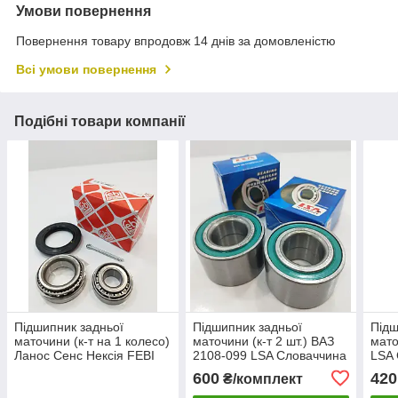
Умови повернення
Повернення товару впродовж 14 днів за домовленістю
Всі умови повернення
Подібні товари компанії
Підшипник задньої
Підшипник задньої
Підш
маточини (к-т на 1 колесо)
маточини (к-т 2 шт.) ВАЗ
мато
Ланос Сенс Нексія FEBI
2108-099 LSA Словаччина
LSA
BILSTEIN Німеччина
600
420
₴/комплект