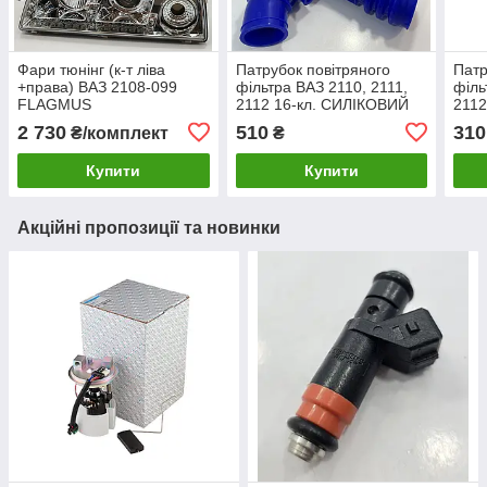
Фари тюнінг (к-т ліва
Патрубок повітряного
Патр
+права) ВАЗ 2108-099
фільтра ВАЗ 2110, 2111,
філь
FLAGMUS
2112 16-кл. СИЛІКОВИЙ
211
FAVORIT Чехія
Чех
2 730
510
310
₴/комплект
₴
Купити
Купити
Акційні пропозиції та новинки