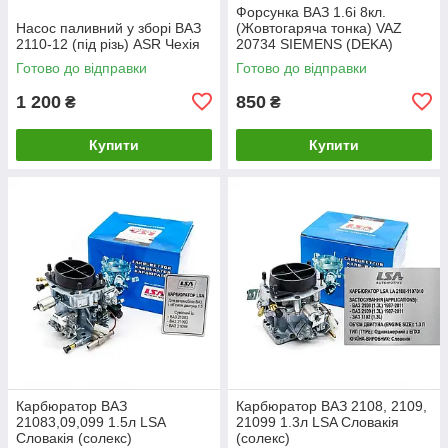
Форсунка ВАЗ 1.6i 8кл.
Насос паливний у зборі ВАЗ
(Жовтогаряча тонка) VAZ
2110-12 (під різь) ASR Чехія
20734 SIEMENS (DEKA)
Готово до відправки
Готово до відправки
1 200
850
₴
₴
Купити
Купити
Карбюратор ВАЗ
Карбюратор ВАЗ 2108, 2109,
21083,09,099 1.5л LSA
21099 1.3л LSA Словакія
Словакія (солекс)
(солекс)