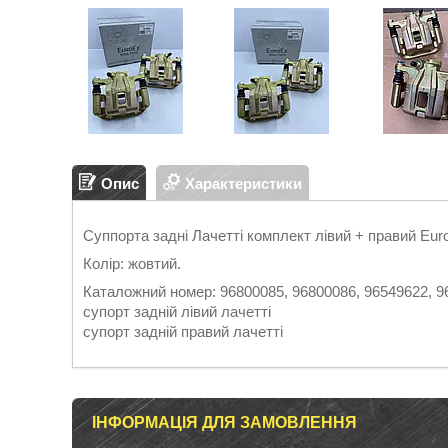
Опис
Характеристики
Суппорта задні Лачетті комплект лівий + правий Eu
Колір: жовтий.
Каталожний номер: 96800085, 96800086, 96549622, 9
супорт задній лівий лачетті
супорт задній правий лачетті
ІНФОРМАЦІЯ ДЛЯ ЗАМОВЛЕННЯ