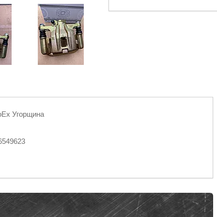
roEx Угорщина
6549623