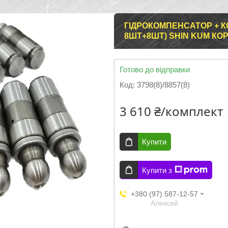
ГІДРОКОМПЕНСАТОР + К
8ШТ+8ШТ) SHIN KUM КО
Готово до відправки
Код:
3798(8)/8857(8)
3 610 ₴/комплект
Купити
Купити з
+380 (97) 587-12-57
Aлексей