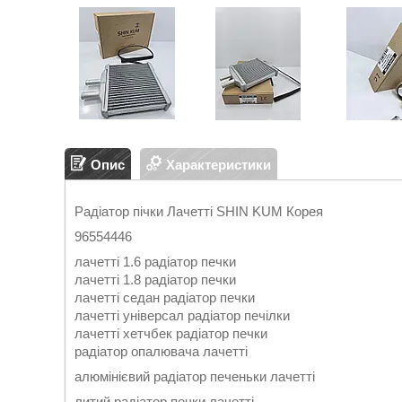
Опис
Характеристики
Радіатор пічки Лачетті SHIN KUM Корея
96554446
лачетті 1.6 радіатор печки
лачетті 1.8 радіатор печки
лачетті седан радіатор печки
лачетті універсал радіатор печілки
лачетті хетчбек радіатор печки
радіатор опалювача лачетті
алюмінієвий радіатор печеньки лачетті
литий радіатор печки лачетті