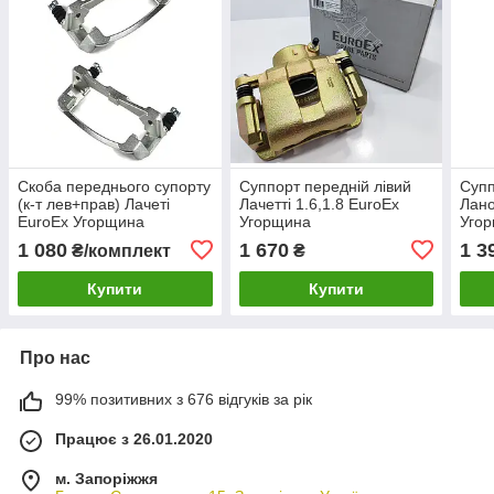
Скоба переднього супорту
Суппорт передній лівий
Супп
(к-т лев+прав) Лачеті
Лачетті 1.6,1.8 EuroEx
Лано
EuroEx Угорщина
Угорщина
Уго
1 080
1 670
1 3
₴/комплект
₴
Купити
Купити
Про нас
99% позитивних з 676 відгуків за рік
Працює з 26.01.2020
м. Запоріжжя