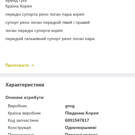
Бренд Грог
Країна Корея
передні супорта рено логан пара корея
супорт рено логан передній лівий і правий
логан передні супорта корея
передній гальмівний супорт рено логан пара
Приховати
Характеристики
Основні атрибути
Виробник
grog
Країна виробник
Південна Корея
Код запчастини
6001547617
Конструкція
Однопоршневі
Призначення
Передні колеса