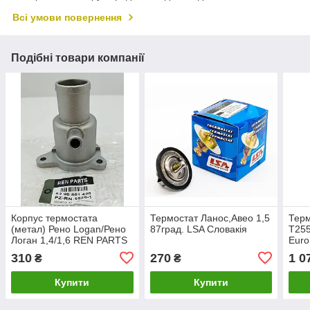
Всі умови повернення
Подібні товари компанії
Корпус термостата
Термостат Ланос,Авео 1,5
Терм
(метал) Рено Logan/Рено
87град. LSA Словакія
Т255
Логан 1,4/1,6 REN PARTS
Euro
310
270
1 0
₴
₴
Купити
Купити