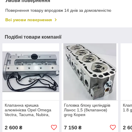
Умови повернення
Повернення товару впродовж 14 днів за домовленістю
Всі умови повернення
Подібні товари компанії
Клапанна кришка
Головка блоку циліндрів
Клап
алюмінієва Opel Omega
Ланос 1,5 (8клапанов)
1.8 
Vectra, Tacuma, Nubira,
grog Корея
Leganza 1,8-2,0 grog
Корея
2 600
7 150
2 6
₴
₴