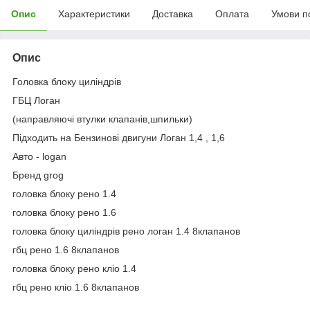
Опис
Характеристики
Доставка
Оплата
Умови п
Опис
Головка блоку циліндрів
ГБЦ Логан
(направляючі втулки клапанів,шпильки)
Підходить на Бензинові двигуни Логан 1,4 , 1,6
Авто - logan
Бренд grog
головка блоку рено 1.4
головка блоку рено 1.6
головка блоку циліндрів рено логан 1.4 8клапанов
гбц рено 1.6 8клапанов
головка блоку рено кліо 1.4
гбц рено кліо 1.6 8клапанов