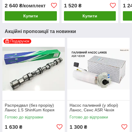
Угорщина
EuroEx Угорщина
2 640
1 520
1 2
₴/комплект
₴
Купити
Купити
Акційні пропозиції та новинки
Подарунок
Распредвал (без прорізу)
Насос паливний (у зборі)
Ланос 1.5 ShinKum Корея
Ланос, Сенс ASR Чехія
Готово до відправки
Готово до відправки
1 630
1 300
₴
₴