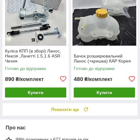
Куліса КПП (в зборі) Ланос,
Нексія ,Лачетті 1.5,1.6 ASR
Бачок розширювальний
Чехия
Ланос (+кришка) КАР Корея
Готово до відправки
Готово до відправки
890
480
₴/комплект
₴/комплект
Купити
Купити
Показати ще
Про нас
99% позитивних з 677 відгуків за рік