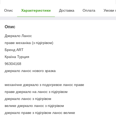
Опис
Характеристики
Доставка
Оплата
Умови 
Опис
Дзеркало Ланос
праве механіка (з підігрівом)
Бренд ART
Країна Турция
96304168
дзеркало ланос нового зразка
механічне дзеркало з подогревое ланос праве
праве дзеркало на ланос з підігрівом
дзеркало ланос з підігрівом
велике дзеркало ланос з підігрівом
дзеркало праве з підігрівом ланос велике