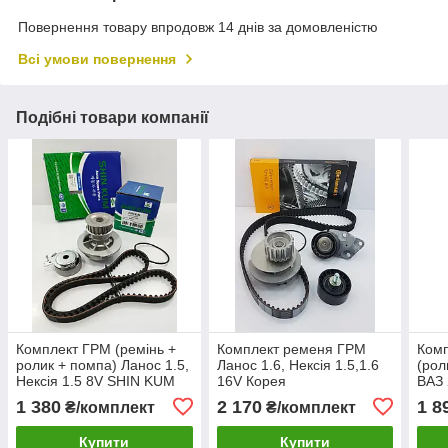
Повернення товару впродовж 14 днів за домовленістю
Всі умови повернення
Подібні товари компанії
Комплект ГРМ (ремінь +
Комплект ременя ГРМ
Ком
ролик + помпа) Ланос 1.5,
Ланос 1.6, Нексія 1.5,1.6
(рол
Нексія 1.5 8V SHIN KUM
16V Корея
ВАЗ 
Корея
Німе
1 380
2 170
1 8
₴/комплект
₴/комплект
Купити
Купити