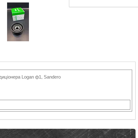
ндиціонера Logan ф1, Sanderо