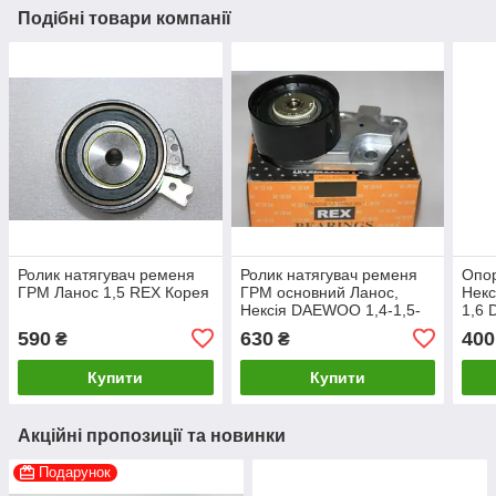
Подібні товари компанії
Ролик натягувач ременя
Ролик натягувач ременя
Опор
ГРМ Ланос 1,5 REX Корея
ГРМ основний Ланос,
Некс
Нексія DAEWOO 1,4-1,5-
1,6 
1,6 DOHC ALL REX Корея
590
630
400
₴
₴
Купити
Купити
Акційні пропозиції та новинки
Подарунок