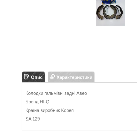
Опис
Характеристики
Колодки гальмівні задні Авео
Бренд HI-Q
Країна виробник Корея
SA 129