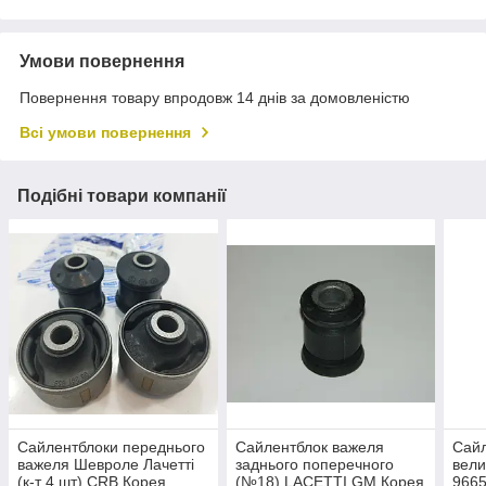
Умови повернення
Повернення товару впродовж 14 днів за домовленістю
Всі умови повернення
Подібні товари компанії
Сайлентблоки переднього
Сайлентблок важеля
Сайл
важеля Шевроле Лачетті
заднього поперечного
вели
(к-т 4 шт) CRB Корея
(№18) LACETTI GM Корея
966