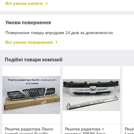
Всі умови оплати
Умови повернення
Повернення товару впродовж 14 днів за домовленістю
Всі умови повернення
Подібні товари компанії
Решітка радіатора Ланос
Решітка радіатора +
Реші
(новий зразок) EuroEx
молдинг ХРОМ Авео
Lace