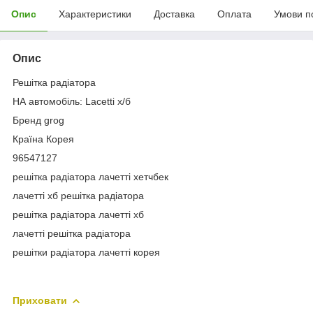
Опис
Характеристики
Доставка
Оплата
Умови п
Опис
Решітка радіатора
НА автомобіль: Lacetti х/б
Бренд grog
Країна Корея
96547127
решітка радіатора лачетті хетчбек
лачетті хб решітка радіатора
решітка радіатора лачетті хб
лачетті решітка радіатора
решітки радіатора лачетті корея
Приховати