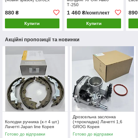
Т-250
880
1 460
890
₴
₴/комплект
Купити
Купити
Акційні пропозиції та новинки
Дрозсельна заслонка
Колодки ручника (к-т 4 шт.)
(+прокладка) Лачетті 1,6
Лачетті Japan line Корея
GROG Корея
Готово до відправки
Готово до відправки