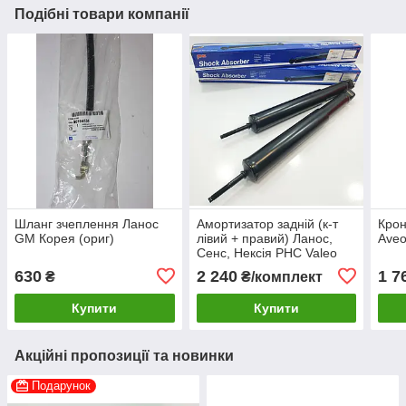
Подібні товари компанії
Шланг зчеплення Ланос
Амортизатор задній (к-т
Крон
GM Корея (ориг)
лівий + правий) Ланос,
Aveo
Сенс, Нексія PHC Valeo
Корея (ориг)
630
2 240
1 7
₴
₴/комплект
Купити
Купити
Акційні пропозиції та новинки
Подарунок