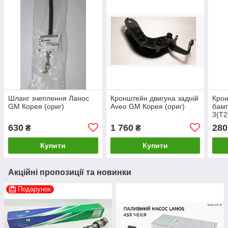
Шланг зчеплення Ланос
Кронштейн двигуна задній
Крон
GM Корея (ориг)
Aveo GM Корея (ориг)
бамп
3(T2
630
1 760
280
₴
₴
Купити
Купити
Акційні пропозиції та новинки
Подарунок