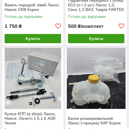
Підшипник передньої ступиці
Важіль передній лівий Ланос,
R13 (к-т 2 шт.) Ланос 1,5,
Нексія CRB Корея
Сенс 1,3 ВАЗ, Таврія FARTEK
Готово до відправки
Готово до відправки
1 750
500
₴
₴/комплект
Купити
Купити
Куліса КПП (в зборі) Ланос,
Нексія ,Лачетті 1.5,1.6 ASR
Бачок розширювальний
Чехия
Ланос (+кришка) КАР Корея