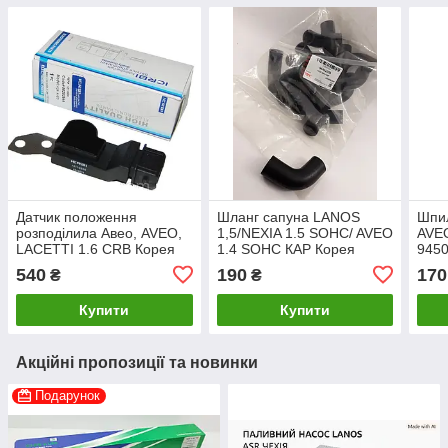
Датчик положення
Шланг сапуна LANOS
Шпил
розподілила Авео, AVEO,
1,5/NEXIA 1.5 SOHC/ AVEO
AVEO
LACETTI 1.6 CRB Корея
1.4 ЅОНС КАР Корея
945
540
190
170
₴
₴
Купити
Купити
Акційні пропозиції та новинки
Подарунок