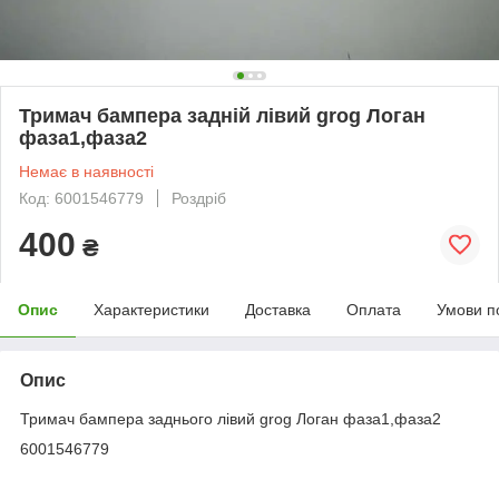
Тримач бампера задній лівий grog Логан
фаза1,фаза2
Немає в наявності
Код: 6001546779
Роздріб
400
₴
Опис
Характеристики
Доставка
Оплата
Умови п
Опис
Тримач бампера заднього лівий grog Логан фаза1,фаза2
6001546779