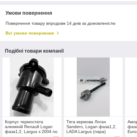
Умови повернення
Повернення товару впродовж 14 днів за домовленістю
Всі умови повернення
Подібні товари компанії
Корпус термостата
Тяга кермова Логан
Амор
алюміній Renault Logan
Sandero, Logan фаза1,2,
фаза
фаза1;2, Largus з 2004 по
LADA Largus (пара)
Euro
2013 г RENAULT EuroEx
EuroEx Угорщина