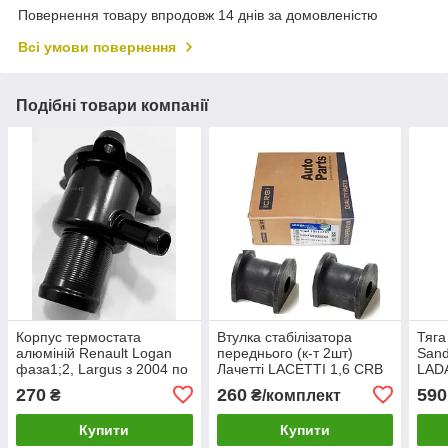
Повернення товару впродовж 14 днів за домовленістю
Всі умови повернення
Подібні товари компанії
Корпус термостата
Втулка стабілізатора
Тяга
алюміній Renault Logan
переднього (к-т 2шт)
Sand
фаза1;2, Largus з 2004 по
Лачетті LACETTI 1,6 CRB
LADA
2013 г RENAULT EuroEx
Корея
Euro
270
260
590
₴
₴/комплект
Угорщина
Купити
Купити