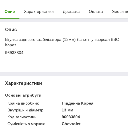
Опис
Характеристики
Доставка
Оплата
Умови п
Опис
Втулка заднього стабілізатора (13мм) Лачетті універсал BSC
Корея
96933804
Характеристики
Основні атрибути
Країна виробник
Південна Корея
Внутрішній діаметр
13 мм
Код запчастини
96933804
Сумісність з маркою
Chevrolet