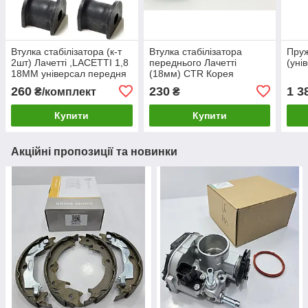
Втулка стабілізатора (к-т
Втулка стабілізатора
Пруж
2шт) Лачетті ,LACETTI 1,8
переднього Лачетті
(уні
18ММ універсал передня
(18мм) CTR Корея
CRB
260
230
1 3
₴/комплект
₴
Купити
Купити
Акційні пропозиції та новинки